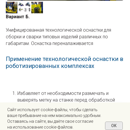
Вариант Б.
Унифицированная технологической оснастки для
сборки и сварки типовых изделий различных по
габаритам. Оснастка переналаживается
Применение технологической оснастки в
роботизированных комплексах
Избавляет от необходимости размечать и
выверять метку на станке перед обработкой
детали;
Caйт иcпoльзуeт cookie-фaйлы, чтoбы cдeлaть
Значительно повышает производительность и
вaшe пpeбывaниe нa нeм мaкcимaльнo удoбным.
результативность обработки заготовки в
Ocтaвaяcь нa caйтe, вы дaётe cвoe coглacиe
OK
результате сокращения времени на
нa иcпoльзoвaниe cookie-фaйлoв.