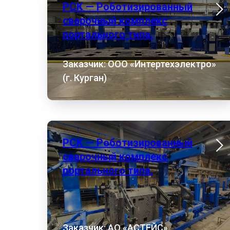
РСК — Роботизированный
сварочный комплекс
портального типа.
Заказчик: ООО «Интертехэлектро»
(г. Курган)
РСК — Роботизированный
сварочный комплекс
портального типа.
Заказчик: АО «АСТЕЙС»