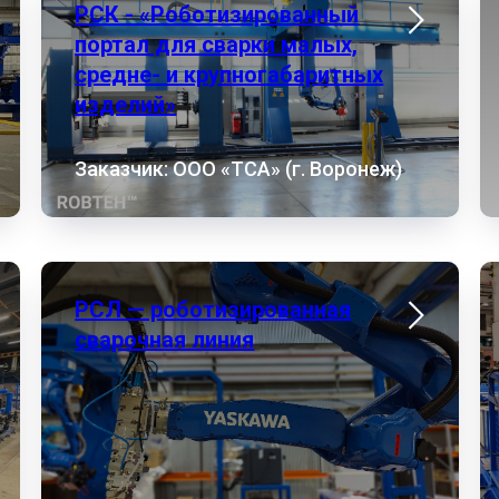
РСК - «Роботизированный
портал для сварки малых,
средне- и крупногабаритных
изделий»
Заказчик: ООО «ТСА» (г. Воронеж)
РСЛ — роботизированная
сварочная линия