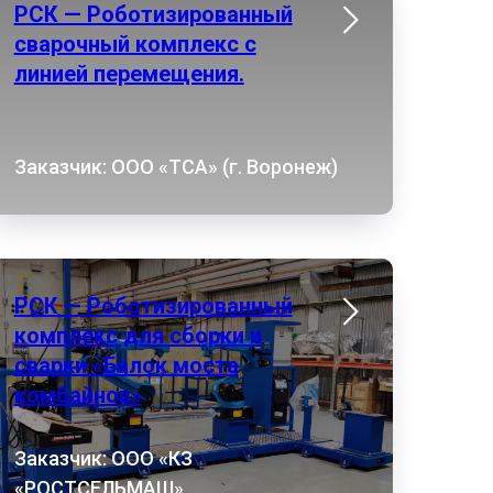
РСК — Роботизированный
сварочный комплекс с
линией перемещения.
Заказчик: ООО «ТСА» (г. Воронеж)
РСК — Роботизированный
комплекс для сборки и
сварки «Балок моста
комбайнов»
Заказчик: ООО «КЗ
«РОСТСЕЛЬМАШ»