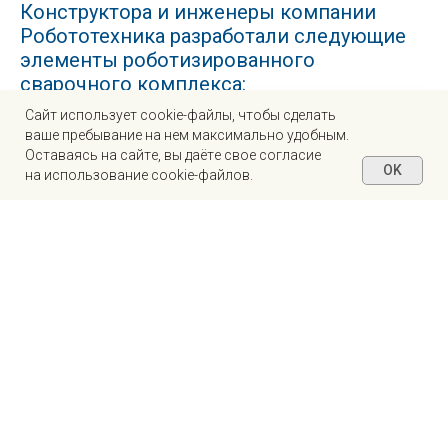
Конструктора и инженеры компании
Робототехника разработали следующие
элементы роботизированного
сварочного комплекса:
Caйт иcпoльзуeт cookie-фaйлы, чтoбы cдeлaть
вaшe пpeбывaниe нa нeм мaкcимaльнo удoбным.
Ocтaвaяcь нa caйтe, вы дaётe cвoe coглacиe
OK
нa иcпoльзoвaниe cookie-фaйлoв.
Спроектировано и произведено общее несущее
основание, и тумба робота, а также тумбы
вращателей для обеспечения жесткости конструкции