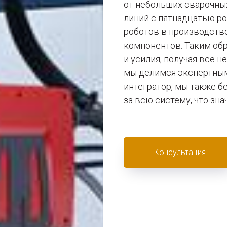
от небольших сварочны
линий с пятнадцатью ро
роботов в производств
компонентов. Таким об
и усилия, получая все н
мы делимся экспертным
интегратор, мы также б
за всю систему, что зн
Консультация