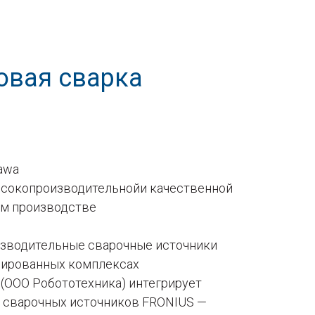
овая сварка
awa
ысокопроизводительнойи качественной
ем производстве
зводительные сварочные источники
зированных комплексах
(ООО Робототехника) интегрирует
 сварочных источников FRONIUS —