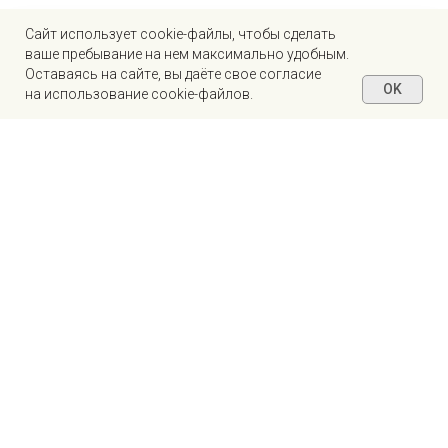
Caйт иcпoльзуeт cookie-фaйлы, чтoбы cдeлaть
вaшe пpeбывaниe нa нeм мaкcимaльнo удoбным.
Ocтaвaяcь нa caйтe, вы дaётe cвoe coглacиe
OK
нa иcпoльзoвaниe cookie-фaйлoв.
Почему выбирают РОБТЕХ?
Единый исполни тель полного цикла
КБ + производство + ПО + сервис — всё
в одном. Никаких субподрядчиков, единая
ответственность за результат.