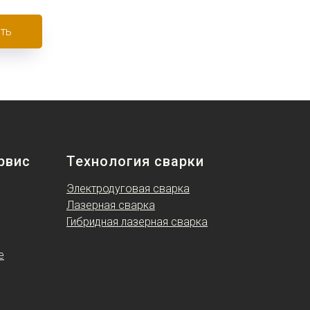
ть
рвис
Технология свар ки
Электродуговая сварка
Лазерная сварка
Гибридная лазерная сварка
е