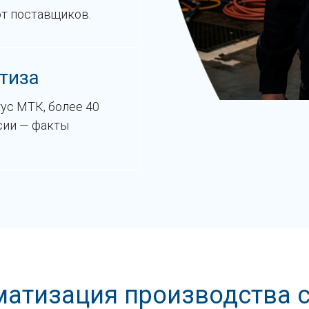
от поставщиков.
тиза
тус МТК, более 40
сии — факты
матизация производства 