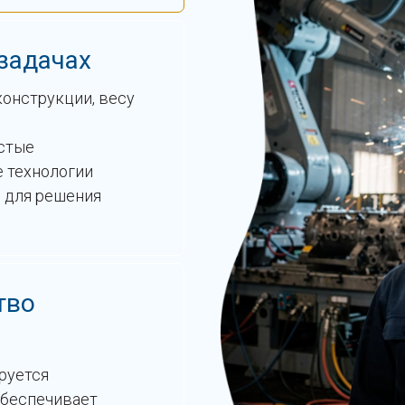
задачах
конструкции, весу
стые
е технологии
 для решения
тво
руется
обеспечивает