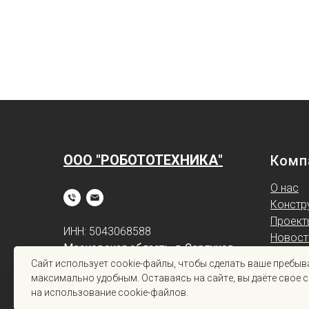
ООО "РОБОТОТЕХНИКА"
Комп
О нас
Констр
Проект
ИНН: 5043068588
Новост
Московская область, г. Серпухов,
Робото
Caйт иcпoльзуeт cookie-фaйлы, чтoбы cдeлaть вaшe пpeбыв
1-я Московская улица, 44
Контак
мaкcимaльнo удoбным. Ocтaвaяcь нa caйтe, вы дaётe cвoe 
нa иcпoльзoвaниe cookie-фaйлoв.