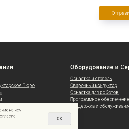
Отправи
ания
Оборудование и Се
Оснастка и стапель
укторское Бюро
Сварочный кондуктор
ы
Оснастка для роботов
и
Программное обеспечение
техника в России
Поддержка и обслуживани
aниe нa нeм
ты
coглacиe
OK