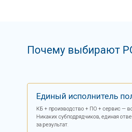
Почему выбирают Р
Единый исполни тель по
КБ + производство + ПО + сервис — вс
Никаких субподрядчиков, единая отв
за результат.