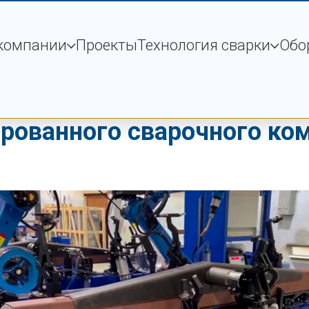
компании
Проекты
Технология сварки
Обо
тельная приёмка и испыт
рованного сварочного ко