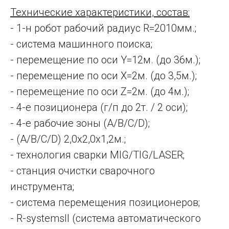
Технические характеристики, состав:
- 1-н робот рабочий радиус R=2010мм.;
- система машинного поиска;
- перемещение по оси Y=12м. (до 36м.);
- перемещение по оси Х=2м. (до 3,5м.);
- перемещение по оси Z=2м. (до 4м.);
- 4-е позиционера (г/п до 2т. / 2 оси);
- 4-е рабочие зоны (А/В/С/D);
- (А/В/С/D) 2,0х2,0х1,2м.;
- технология сварки MIG/TIG/LASER;
- станция очистки сварочного
инструмента;
- система перемещения позиционеров;
- R-systemsII (система автоматического